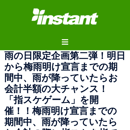
コ
ン
テ
ン
ツ
ト
へ
グ
ス
雨の日限定企画第二弾！明日
ル
キ
メ
ッ
から梅雨明け宣言までの期
ニ
プ
間中、雨が降っていたらお
ュ
ー
会計半額の大チャンス！
「指スケゲーム」を開
催！！梅雨明け宣言までの
期間中、雨が降っていたら