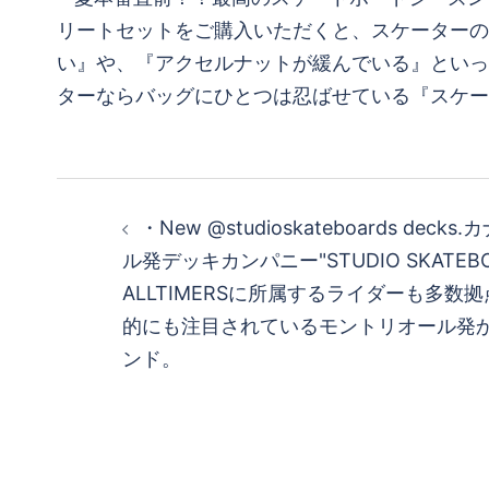
投
・New @studioskateboards de
稿
ル発デッキカンパニー"STUDIO SKATEBO
ALLTIMERSに所属するライダーも多数
ナ
的にも注目されているモントリオール発
ビ
ンド。
ゲ
ー