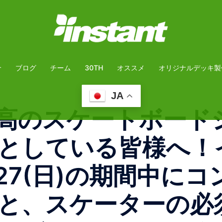
介
ブログ
チーム
30TH
オススメ
オリジナルデッキ製
JA
高のスケートボード
としている皆様へ！
6/27(日)の期間中
と、スケーターの必