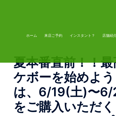
コ
ン
テ
ン
ツ
ホーム
来店ご予約
インスタント？
店舗紹
へ
ス
夏本番直前！！最
キ
ッ
ケボーを始めよう
プ
は、6/19(土)〜
をご購入いただく