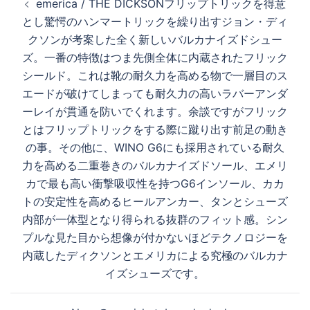
emerica / THE DICKSON フリップトリックを得意
稿
とし驚愕のハンマートリックを繰り出すジョン・ディ
ナ
クソンが考案した全く新しいバルカナイズドシュー
ビ
ズ。一番の特徴はつま先側全体に内蔵されたフリック
ゲ
シールド。これは靴の耐久力を高める物で一層目のス
ー
エードが破けてしまっても耐久力の高いラバーアンダ
シ
ーレイが貫通を防いでくれます。余談ですがフリック
ョ
とはフリップトリックをする際に蹴り出す前足の動き
ン
の事。その他に、WINO G6にも採用されている耐久
力を高める二重巻きのバルカナイズドソール、エメリ
カで最も高い衝撃吸収性を持つG6インソール、カカ
トの安定性を高めるヒールアンカー、タンとシューズ
内部が一体型となり得られる抜群のフィット感。シン
プルな見た目から想像が付かないほどテクノロジーを
内蔵したディクソンとエメリカによる究極のバルカナ
イズシューズです。