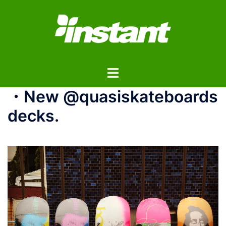
コ
ン
テ
ン
ツ
ト
へ
グ
ス
・New @quasiskateboards
ル
キ
メ
ッ
decks.
ニ
プ
ュ
ー