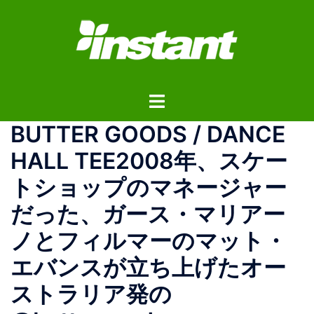
コ
ン
テ
ン
ツ
ト
へ
グ
ス
BUTTER GOODS / DANCE
ル
キ
メ
ッ
HALL TEE2008年、スケー
ニ
プ
トショップのマネージャー
ュ
ー
だった、ガース・マリアー
ノとフィルマーのマット・
エバンスが立ち上げたオー
ストラリア発の