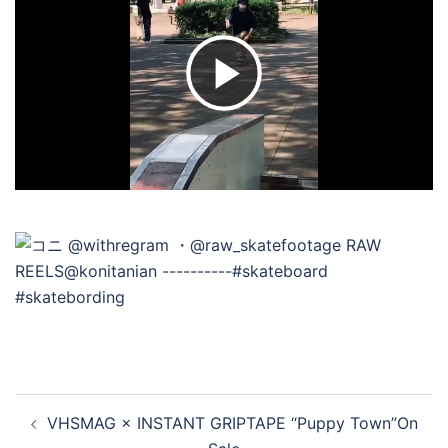
ビ
デ
オ
を
再
投
VHSMAG × INSTANT GRIPTAPE “Puppy Town”On
稿