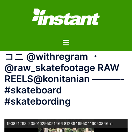
コ
ン
テ
ン
ツ
ト
へ
グ
ス
コニ @withregram ・
ル
キ
メ
ッ
@raw_skatefootage RAW
ニ
プ
REELS@konitanian ———-
ュ
ー
#skateboard
#skatebording
190821268_235010295051466_8128646950416050846_n