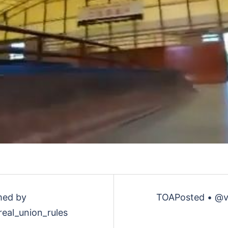
デ
オ
を
再
生
ed by
TOAPosted • @v
eal_union_rules