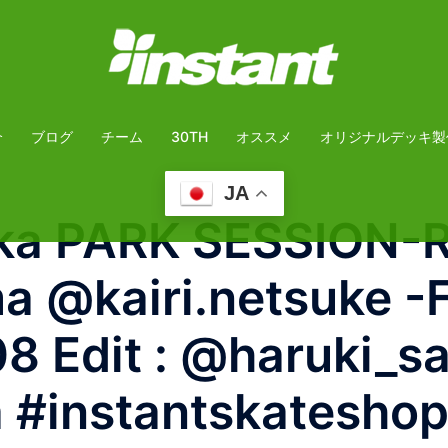
介
ブログ
チーム
30TH
オススメ
オリジナルデッキ製
JA
ka PARK SESSION-R
 @kairi.netsuke -
8 Edit : @haruki_s
a #instantskatesho