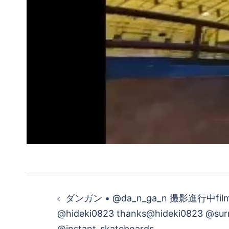
投
ダンガン • @da_n_ga_n 撮影進行中film
稿
@hideki0823 thanks@hideki0823 @surr
@instant_skateboards