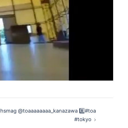
hsmag @toaaaaaaaa_kanazawa 8️⃣#toa
#tokyo