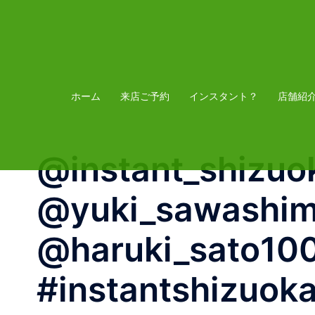
コ
ン
テ
ン
ツ
ホーム
来店ご予約
インスタント？
店舗紹
へ
ス
@instant_shizuo
キ
ッ
@yuki_sawashima
プ
@haruki_sato100
#instantshizuok