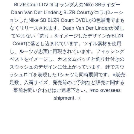
ー
生
BLZR Court DVDL オランダ人のNike SBライダー
シ
Daan Van Der LindenとBLZR Courtがコラボレーシ
ョ
ョンしたNike SB BLZR Court DVDLが3色展開でまも
ン
す
なくリリースされます。Daan Van Der Lindenが愛し
てやまない「釣り」をイメージしたデザインがBLZR
Courtに落とし込まれています。ツイル素材を使用
る
し、ルーツが忠実に再現されています。フィッシング
ベストをイメージし、カスタムパッチと釣り針付きの
スウッシュのデザインに仕上がっています。鮭でスウ
ッシュロゴを表現したTシャツも同時展開です。 ※販売
足数、入荷サイズ、発売前のご予約など販売に関する
事前お問い合わせはご遠慮下さい。 ※no overseas
shipment.