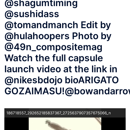
@shagumtiming
@sushidass
@tomandmanch Edit by
@hulahoopers Photo by
@49n_compositemag
Watch the full capsule
launch video at the link in
@nikesbdojo bioARIGATO
GOZAIMASU!@bowandarrow
186718557_292652185837367_2725637907357675066_n