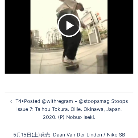
ビ
デ
オ
投
を
T4•Posted @withregram • @stoopsmag Stoops
稿
Issue 7: Taihou Tokura. Ollie. Okinawa, Japan.
ナ
2020. (P) Nobuo Iseki.
再
ビ
ゲ
5月15日(土)発売 Daan Van Der Linden / Nike SB