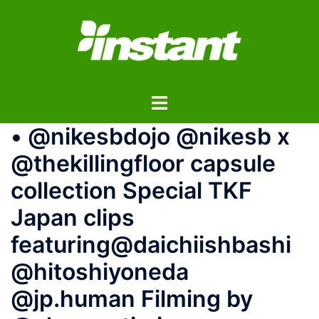
コ
ン
テ
ン
ツ
ト
へ
グ
ス
• @nikesbdojo @nikesb x
ル
キ
メ
ッ
@thekillingfloor capsule
ニ
プ
collection Special TKF
ュ
ー
Japan clips
featuring@daichiishbashi
@hitoshiyoneda
@jp.human Filming by