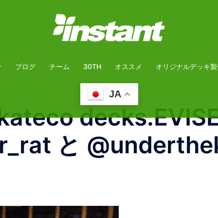
介
ブログ
チーム
30TH
オススメ
オリジナルデッキ製
JA
kateco decks.EVI
r_rat と @underth