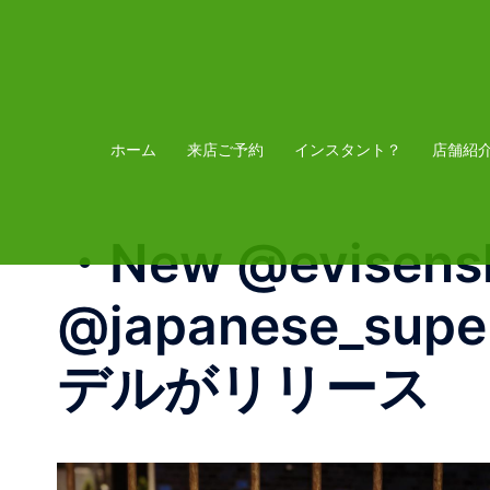
コ
ン
テ
ン
ツ
ホーム
来店ご予約
インスタント？
店舗紹
へ
ス
・New @evisens
キ
ッ
@japanese_supe
プ
デルがリリース