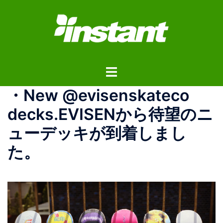
コ
ン
テ
ン
ツ
ト
へ
グ
ス
・New @evisenskateco
ル
キ
メ
ッ
decks.EVISENから待望のニ
ニ
プ
ューデッキが到着しまし
ュ
ー
た。