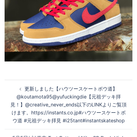
投
更新しました【ハウツースケートボウ道】
稿
@koutamota95@yufuckingdie【元祖デッキ拝
ナ
見！】@creative_never_ends以下のLINKよりご覧頂
ビ
けます。https://instants.co.jp #ハウツースケートボ
ゲ
ウ道 #元祖デッキ拝見 #i25tant#instantskateshop
ー
シ