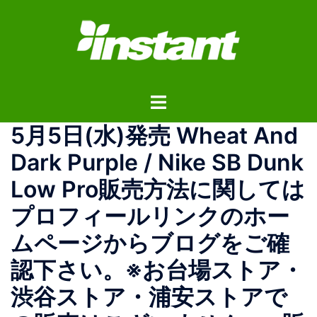
コ
ン
テ
ン
ツ
ト
へ
グ
ス
5月5日(水)発売 Wheat And
ル
キ
メ
ッ
Dark Purple / Nike SB Dunk
ニ
プ
Low Pro 販売方法に関しては
ュ
ー
プロフィールリンクのホー
ムページからブログをご確
認下さい。 ※お台場ストア・
渋谷ストア・浦安ストアで