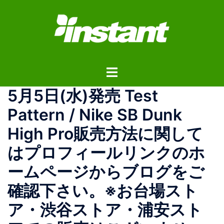
コ
ン
テ
ン
ツ
ト
へ
グ
ス
5月5日(水)発売 Test
ル
キ
メ
ッ
Pattern / Nike SB Dunk
ニ
プ
High Pro 販売方法に関して
ュ
ー
はプロフィールリンクのホ
ームページからブログをご
確認下さい。 ※お台場スト
ア・渋谷ストア・浦安スト