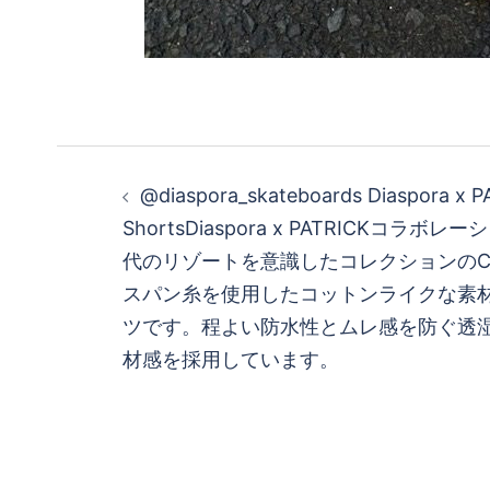
投
@diaspora_skateboards Diaspora x P
稿
Shorts Diaspora x PATRICKコラボ
代のリゾートを意識したコレクションのClub 
ナ
スパン糸を使用したコットンライクな素
ビ
ツです。程よい防水性とムレ感を防ぐ透
材感を採用しています。
ゲ
ー