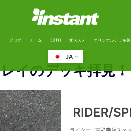
介
ブログ
チーム
30TH
オススメ
オリジナルデッキ製
JA
 レイのデッキ拝見！
RIDER/S
ライダー : 吉祥寺店スタ