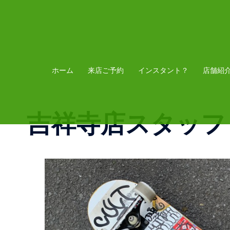
コ
ン
テ
ン
ツ
ホーム
来店ご予約
インスタント？
店舗紹
へ
ス
吉祥寺店スタッフ
キ
ッ
プ