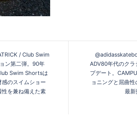
ATRICK / Club Swim
@adidasskatebo
レーション第二弾。 90年
ADV 80年代の
Swim Shortsは
プデート。CAMP
材感のスイムショー
ョニングと屈曲性
湿性を兼ね備えた素
最新