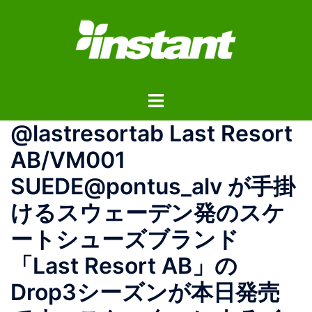
コ
ン
テ
ン
ツ
ト
へ
グ
ス
@lastresortab Last Resort
ル
キ
メ
ッ
AB/VM001
ニ
プ
SUEDE@pontus_alv が手掛
ュ
ー
けるスウェーデン発のスケ
ートシューズブランド
「Last Resort AB」の
Drop3シーズンが本日発売