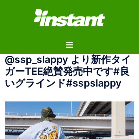
コ
ン
テ
ン
ツ
ト
へ
グ
ス
@ssp_slappy より新作タイ
ル
キ
メ
ッ
ガーTEE️絶賛発売中です#良
ニ
プ
いグラインド#sspslappy
ュ
ー