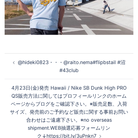
投
@hideki0823・・・@raito.nema#flipbstail #沼
稿
#4︎3club
ナ
ビ
4月23日(金)発売 Hawaii / Nike SB Dunk High PRO
ゲ
QS 販売方法に関してはプロフィールリンクのホーム
ー
ページからブログをご確認下さい。 ※販売足数、入荷
シ
サイズ、発売前のご予約など販売に関する事前お問い
ョ
合わせはご遠慮下さい。 ※no overseas
ン
shipment. WEB抽選応募フォームリン
ク ↓ https://bit.ly/3uPnkn7