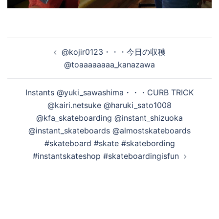
投
@kojir0123・・・今日の収穫
稿
@toaaaaaaaa_kanazawa
ナ
ビ
Instants @yuki_sawashima・・・CURB TRICK
ゲ
@kairi.netsuke @haruki_sato1008
ー
@kfa_skateboarding @instant_shizuoka
シ
@instant_skateboards @almostskateboards
ョ
#skateboard #skate #skatebording
ン
#instantskateshop #skateboardingisfun