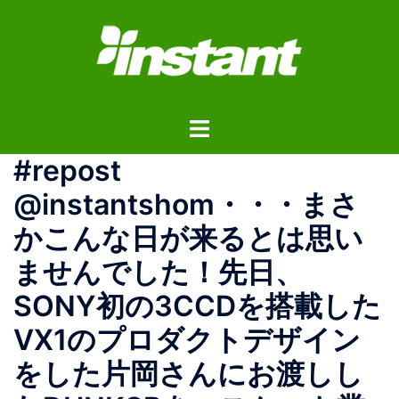
コ
ン
テ
ン
ツ
ト
へ
グ
ス
#repost
ル
キ
メ
ッ
@instantshom・・・まさ
ニ
プ
かこんな日が来るとは思い
ュ
ー
ませんでした！先日、
SONY初の3CCDを搭載した
VX1のプロダクトデザイン
をした片岡さんにお渡しし