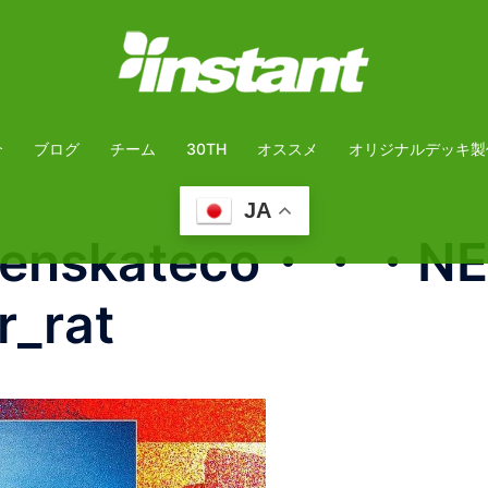
介
ブログ
チーム
30TH
オススメ
オリジナルデッキ製
JA
visenskateco・・・N
_rat