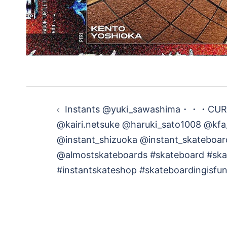
投
Instants @yuki_sawashima・・・CUR
稿
@kairi.netsuke @haruki_sato1008 @kfa
@instant_shizuoka @instant_skateboar
ナ
@almostskateboards #skateboard #ska
ビ
#instantskateshop #skateboardingisfu
ゲ
ー