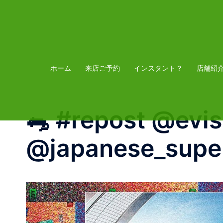
コ
ン
テ
ン
ツ
ホーム
来店ご予約
インスタント？
店舗紹
へ
ス
🐀 #repost @e
キ
ッ
@japanese_super
プ