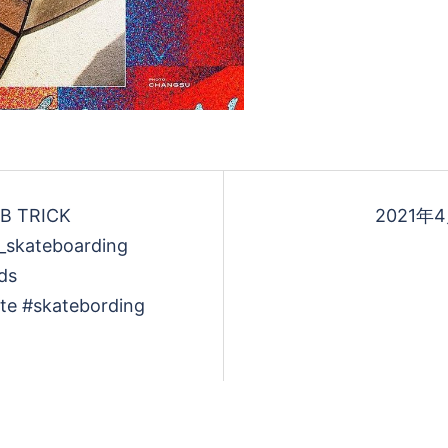
B TRICK
2021年4
_skateboarding
ds
te #skatebording
n