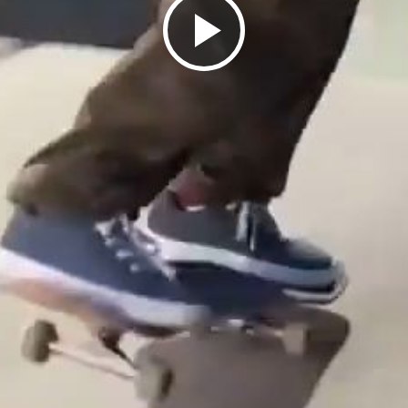
ビ
デ
オ
を
再