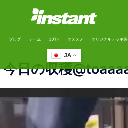
介
ブログ
チーム
30TH
オススメ
オリジナルデッキ製
JA
・今日の収穫@toaaaaa