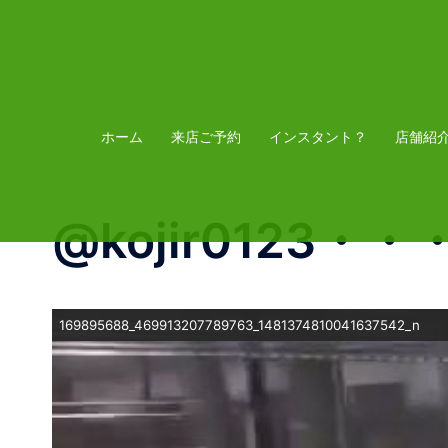
コ
ン
テ
ン
ツ
ホーム
来店ご予約
インスタント？
店舗紹
へ
ス
@kojir0123・・
キ
ッ
プ
169895688_469913207789763_1481374810041637542_n