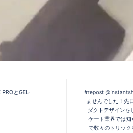
生
す
る
E PROとGEL-
#repost @ins
ませんでした！先日
ダクトデザインをし
ケート業界では知
で数々のトリック