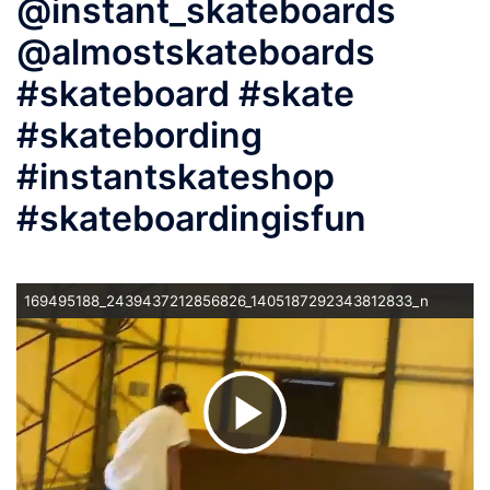
@instant_skateboards
@almostskateboards
#skateboard #skate
#skatebording
#instantskateshop
#skateboardingisfun
169495188_2439437212856826_1405187292343812833_n
ビ