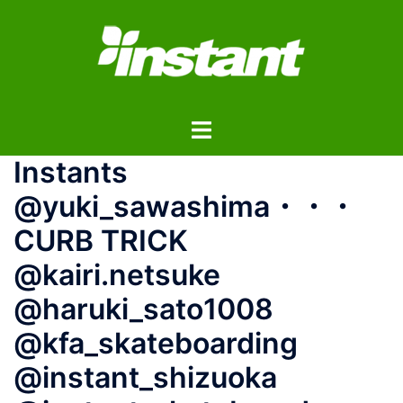
コ
ン
テ
ン
ツ
ト
へ
グ
ス
Instants
ル
キ
メ
ッ
@yuki_sawashima・・・
ニ
プ
CURB TRICK
ュ
ー
@kairi.netsuke
@haruki_sato1008
@kfa_skateboarding
@instant_shizuoka