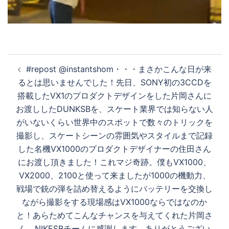
デ
オ
投
#repost @instantshom・・・まさかこんな日が来
稿
を
るとは思いませんでした！先日、SONY初の3CCDを
ナ
搭載したVX1のプロダクトデザインをした片岡さんに
ビ
お渡ししたDUNKSBを、スケート業界では知らない人
ゲ
再
がいないくらい世界中のスポットで数々のトリックを
ー
撮影し、スケートシーンの雰囲気やスタイルまで記録
シ
した名機VX1000のプロダクトデザイナーの住田さん
生
ョ
にお渡し頂きました！これマジ奇跡。僕もVX1000、
ン
VX2000、2100と使って来ましたが1000の機動力、
戦場で銃の弾を詰め替えるようにバッテリーを交換し
す
ながら撮影をする現場感はVX1000ならではなのか
と！あらためてこんなチャンスを与えてくれた片岡さ
ん、NIKESBチームに感謝します。ありがとうござい