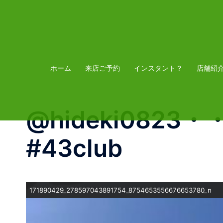
コ
ン
テ
ン
ツ
ホーム
来店ご予約
インスタント？
店舗紹
へ
ス
@hideki0823・・・
キ
ッ
#4︎3club
プ
171890429_278597043891754_8754653556676653780_n