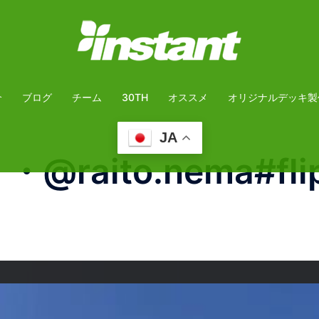
介
ブログ
チーム
30TH
オススメ
オリジナルデッキ製
JA
@raito.nema#flip