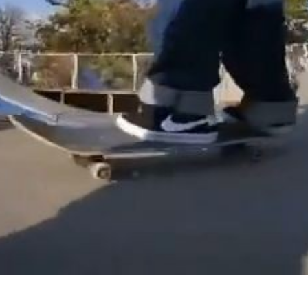
デ
オ
を
再
生