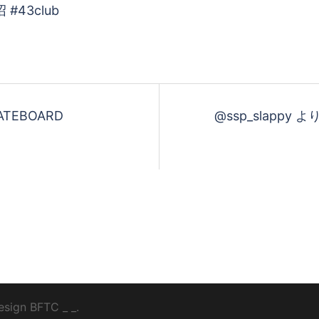
す
る
KATEBOARD
@ssp_slapp
esign
BFTC
_ _.