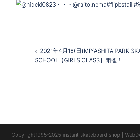
投
2021年4月18(日)MIYASHITA PARK S
稿
SCHOOL【GIRLS CLASS】開催！
ナ
ビ
ゲ
ー
シ
Copyright1995-2025 instant skateboard shop
|
WebD