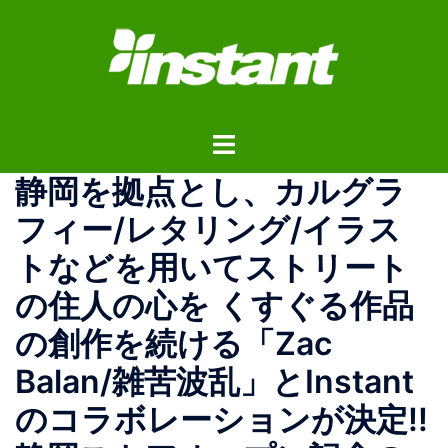
コ
ン
テ
ン
ツ
ト
へ
グ
ス
静岡を拠点とし、カルグラ
ル
キ
メ
ッ
フィー/レタリング/イラス
ニ
プ
トなどを用いてストリート
ュ
ー
の住人の心を くすぐる作品
の創作を続ける「Zac
Balan/雑苦波乱」とInstant
のコラボレーションが決定!!