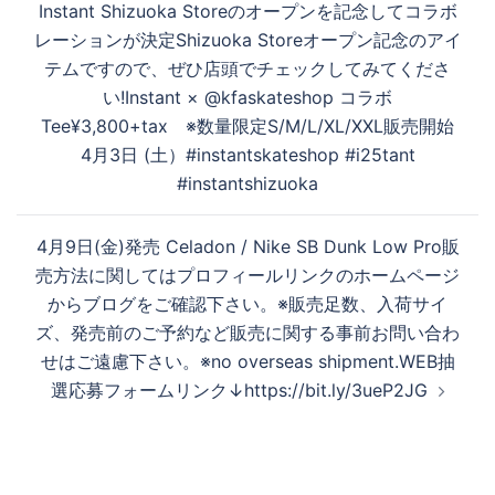
Instant Shizuoka Storeのオープンを記念してコラボ
ナ
レーションが決定︎Shizuoka Storeオープン記念のアイ
ビ
テムですので、ぜひ店頭でチェックしてみてくださ
ゲ
い! Instant × @kfaskateshop コラボ
ー
Tee ¥3,800+tax ※数量限定 S/M/L/XL/XXL 販売開始
シ
4月3日 (土） #instantskateshop #i25tant
ョ
#instantshizuoka
ン
4月9日(金)発売 Celadon / Nike SB Dunk Low Pro 販
売方法に関してはプロフィールリンクのホームページ
からブログをご確認下さい。 ※販売足数、入荷サイ
ズ、発売前のご予約など販売に関する事前お問い合わ
せはご遠慮下さい。 ※no overseas shipment. WEB抽
選応募フォームリンク ↓ https://bit.ly/3ueP2JG