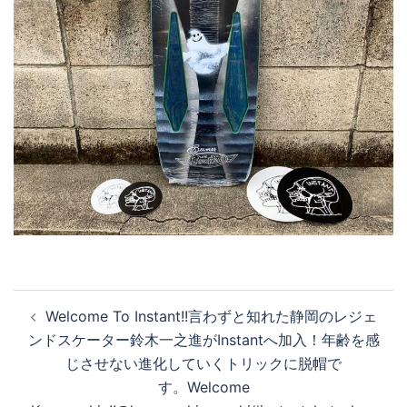
投
Welcome To Instant!! 言わずと知れた静岡のレジェ
稿
ンドスケーター鈴木一之進がInstantへ加入！年齢を感
ナ
じさせない進化していくトリックに脱帽で
ビ
す。 Welcome
ゲ