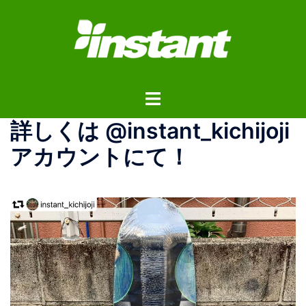
コ
ン
テ
ン
ツ
ト
へ
グ
ス
詳しくは @instant_kichijoji
ル
キ
メ
ッ
アカウントにて！
ニ
プ
ュ
ー