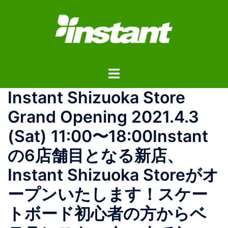
コ
ン
テ
ン
ツ
ト
へ
グ
ス
Instant Shizuoka Store
ル
キ
メ
ッ
Grand Opening 2021.4.3
ニ
プ
(Sat) 11:00〜18:00 Instant
ュ
ー
の6店舗目となる新店、
Instant Shizuoka Storeがオ
ープンいたします！スケー
トボード初心者の方からベ