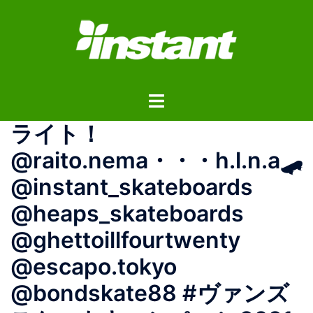
コ
ン
テ
ン
ツ
ト
へ
グ
ス
ライト！
ル
キ
メ
ッ
@raito.nema・・・h.l.n.a🛹
ニ
プ
@instant_skateboards
ュ
ー
@heaps_skateboards
@ghettoillfourtwenty
@escapo.tokyo
@bondskate88 #ヴァンズ