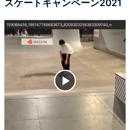
スケートキャンペーン2021
159068456_186147769683673_8209303256383309740_n
ビ
デ
オ