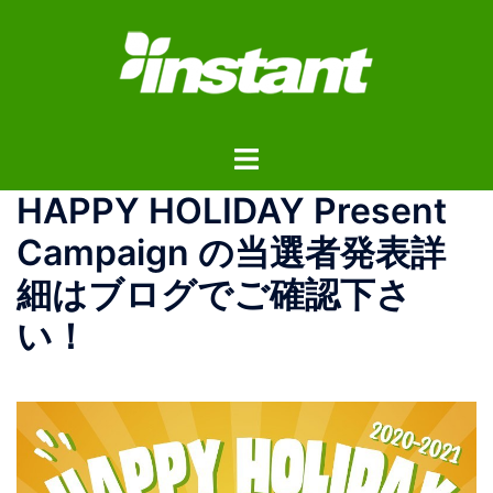
コ
ン
テ
ン
ツ
ト
へ
グ
ス
HAPPY HOLIDAY Present
ル
キ
メ
ッ
Campaign の当選者発表詳
ニ
プ
細はブログでご確認下さ
ュ
ー
い！