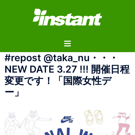
コ
ン
テ
ン
ツ
ト
へ
グ
ス
#repost @taka_nu・・・
ル
キ
メ
ッ
NEW DATE 3.27 !!! 開催日程
ニ
プ
変更です！「国際女性デ
ュ
ー
ー」