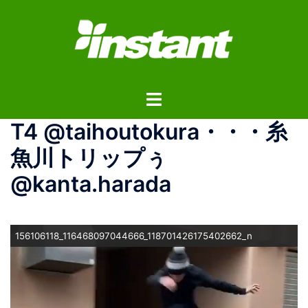
コ
ン
テ
ン
ツ
ト
へ
グ
ス
T4 @taihoutokura・・・糸
ル
キ
メ
ッ
魚川トリップぅ
ニ
プ
@kanta.harada
ュ
ー
156106118_116468097044666_118701426175402662_n