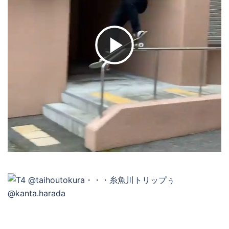
ビ
デ
オ
を
再