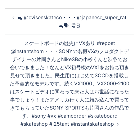
生
投
🐀 @evisenskateco・・・@japanese_super_rat
稿
🐀🗣 🤦🏻
ナ
す
ビ
スケートボードの歴史にVXあり #repost
ゲ
@instantshom・・・SONYの名機VXのプロダクトデ
る
ー
ザイナーの片岡さんとNikeSBの小杉くんと渋谷でお
シ
会いできました！なんとVX初号機のVX1をお持ち頂き
ョ
見せて頂きました。民生用にはじめて3CCDを搭載し
ン
た革命的なモデルです。続くVX1000、VX2000-2100
はスケートビデオに関わって来た人はお世話になった
事でしょう！またアメリカ行く人に頼み込んで買って
きてもらっていたSONY SPORTSも片岡さんの作品で
す。#sony #vx #camcorder #skateboard
#skateshop #i25tant #instantskateshop