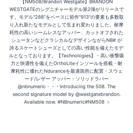
【NM508/Brandon Westgate】BRANDON
シ
WESTGATEのシグニチャーモデル第2弾がリリースで
ョ
す。モデル"288"をベースに前作"913"の要素も多数取
ン
り入れ新たなモデルとして生まれ変わりました。耐摩
耗性の高いシームレスなアッパー、カットオフされた
シュータンなどクラシカルなデザインながらNB# が
誇るスケートシューズとしての高い性能を備えたモデ
ルとなっております。【Technologies】・高い衝撃吸
力と快適性を備えたOrthoLiteインソールを搭載・耐
摩耗性に優れたNduranceを最適箇所に配置・スウェ
ード/レザー アッパー・ソリッドラバー
@nbnumeric・・・Introducing the 508. The
second signature model by @westgatebrandon.
Available now. ⁠⁠⁠⁠#NBnumeric⁠⁠#NM508