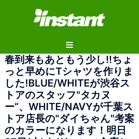
コ
ン
テ
ン
ツ
ト
へ
グ
ス
春到来もあともう少し!!ちょ
ル
キ
メ
ッ
っと早めにTシャツを作りま
ニ
プ
した!BLUE/WHITEが渋谷ス
ュ
ー
トアのスタッフ"タカヌ
ー”、WHITE/NAVYが千葉ス
トア店長の"ダイちゃん"考案
のカラーになります！明日