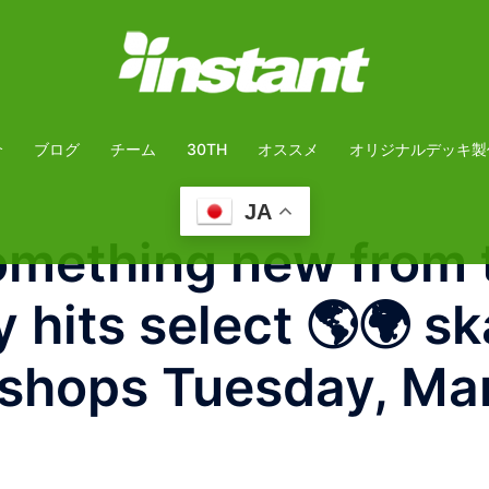
介
ブログ
チーム
30TH
オススメ
オリジナルデッキ製
JA
thing new from th
its select 🌎🌍 sk
hops Tuesday, March