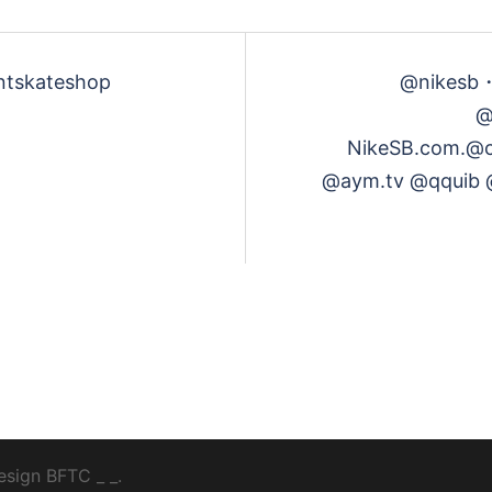
す
tskateshop
@nikesb・
@
る
NikeSB.com.⁠⁠⁠
@aym.tv @qquib 
esign
BFTC
_ _.