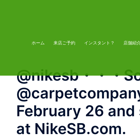
コ
ン
テ
ン
ツ
ホーム
来店ご予約
インスタント？
店舗紹
へ
ス
@nikesb・・・Some
キ
ッ
@carpetcompany h
プ
February 26 and s
at NikeSB.com.