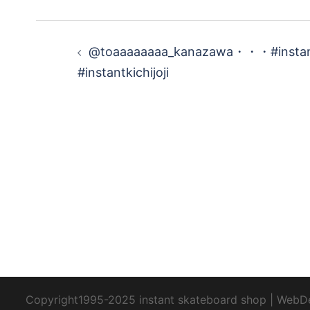
投
@toaaaaaaaa_kanazawa・・・#instan
稿
#instantkichijoji
ナ
ビ
ゲ
ー
シ
ョ
Copyright1995-2025 instant skateboard shop
|
WebD