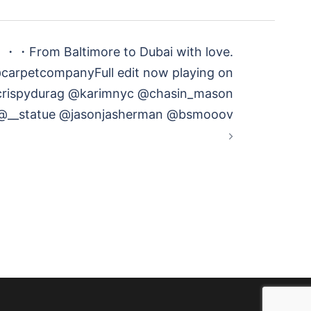
・・From Baltimore to Dubai with love.
carpetcompany⁠⁠⁠⁠Full edit now playing on
⁠@crispydurag @karimnyc @chasin_mason
@__statue @jasonjasherman @bsmooov