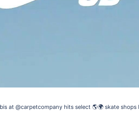
デ
オ
を
再
生