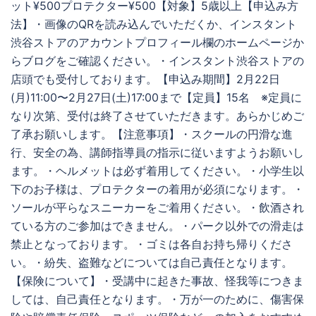
ット¥500プロテクター¥500【対象】5歳以上【申込み方
法】・画像のQRを読み込んでいただくか、インスタント
渋谷ストアのアカウントプロフィール欄のホームページか
らブログをご確認ください。・インスタント渋谷ストアの
店頭でも受付しております。【申込み期間】2月22日
(月)11:00〜2月27日(土)17:00まで【定員】15名 ※定員に
なり次第、受付は終了させていただきます。あらかじめご
了承お願いします。【注意事項】・スクールの円滑な進
行、安全の為、講師指導員の指示に従いますようお願いし
ます。・ヘルメットは必ず着用してください。・小学生以
下のお子様は、プロテクターの着用が必須になります。・
ソールが平らなスニーカーをご着用ください。・飲酒され
ている方のご参加はできません。・パーク以外での滑走は
禁止となっております。・ゴミは各自お持ち帰りくださ
い。・紛失、盗難などについては自己責任となります。
【保険について】・受講中に起きた事故、怪我等につきま
しては、自己責任となります。・万が一のために、傷害保