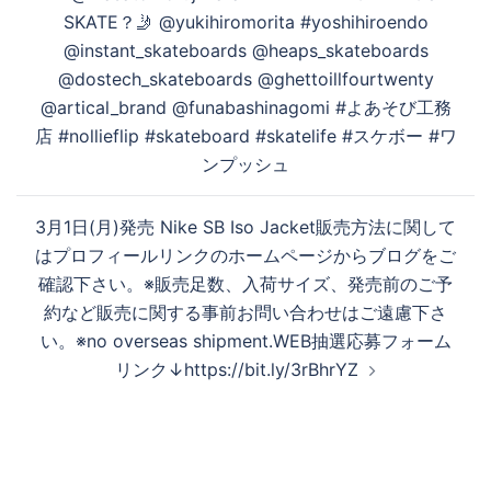
稿
SKATE？🤳 @yukihiromorita #yoshihiroendo
ナ
@instant_skateboards @heaps_skateboards
ビ
@dostech_skateboards @ghettoillfourtwenty
ゲ
@artical_brand @funabashinagomi #よあそび工務
ー
店 #nollieflip #skateboard #skatelife #スケボー #ワ
シ
ンプッシュ
ョ
ン
3月1日(月)発売 Nike SB Iso Jacket 販売方法に関して
はプロフィールリンクのホームページからブログをご
確認下さい。 ※販売足数、入荷サイズ、発売前のご予
約など販売に関する事前お問い合わせはご遠慮下さ
い。 ※no overseas shipment. WEB抽選応募フォーム
リンク ↓ https://bit.ly/3rBhrYZ