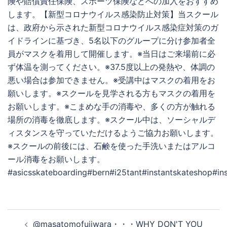
険や賠償責任保険、スポーツ保険などへの加入をおすすめ
します。【新型コロナウイルス感染防止対策】当スクール
は、政府から示された新型コロナウイルス感染症対策のガ
イドラインに基づき、5名以下のグループに分け参加者全
員がマスクを着用して開催します。※当日はご来場前に必
ず体温を測ってください。※37.5度以上の発熱や、体調の
悪い場合は参加できません。※受講中はマスクの着用をお
願いします。※スクールを見学される方もマスクの着用を
お願いします。※こまめな手の消毒や、多くの方が触れる
場所の消毒を徹底します。※スクール中は、ソーシャルデ
ィスタンスを守っていただけるようご協力お願いします。
※スクールの前後には、石鹸を使った手洗いまたはアルコ
ール消毒をお願いします。
#asicsskateboarding#bern#i25tant#instantskateshop#in
投
@masatomofujiwara・・・WHY DON'T YOU