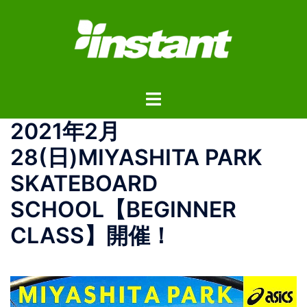
コ
ン
テ
ン
ツ
ト
へ
グ
ス
2021年2月
ル
キ
メ
ッ
28(日)MIYASHITA PARK
ニ
プ
SKATEBOARD
ュ
ー
SCHOOL【BEGINNER
CLASS】開催！