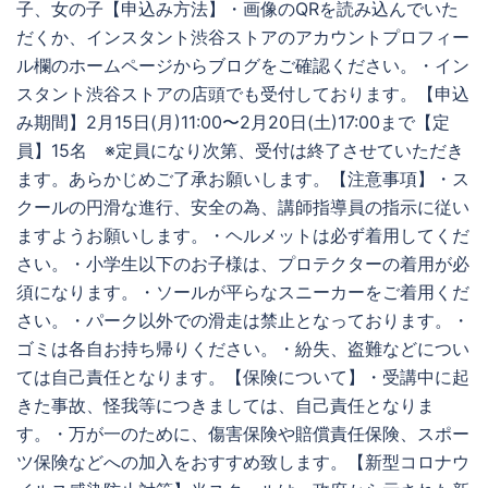
子、女の子【申込み方法】・画像のQRを読み込んでいた
だくか、インスタント渋谷ストアのアカウントプロフィー
ル欄のホームページからブログをご確認ください。・イン
スタント渋谷ストアの店頭でも受付しております。【申込
み期間】2月15日(月)11:00〜2月20日(土)17:00まで【定
員】15名 ※定員になり次第、受付は終了させていただき
ます。あらかじめご了承お願いします。【注意事項】・ス
クールの円滑な進行、安全の為、講師指導員の指示に従い
ますようお願いします。・ヘルメットは必ず着用してくだ
さい。・小学生以下のお子様は、プロテクターの着用が必
須になります。・ソールが平らなスニーカーをご着用くだ
さい。・パーク以外での滑走は禁止となっております。・
ゴミは各自お持ち帰りください。・紛失、盗難などについ
ては自己責任となります。【保険について】・受講中に起
きた事故、怪我等につきましては、自己責任となりま
す。・万が一のために、傷害保険や賠償責任保険、スポー
ツ保険などへの加入をおすすめ致します。【新型コロナウ