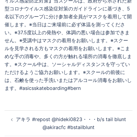
イルス感染防止対策】当スクールは、政府から示された新
型コロナウイルス感染症対策のガイドラインに基づき、5
名以下のグループに分け参加者全員がマスクを着用して開
催します。※当日はご来場前に必ず体温を測ってくださ
い。※37.5度以上の発熱や、体調の悪い場合は参加できま
せん。※受講中はマスクの着用をお願いします。※スクー
ルを見学される方もマスクの着用をお願いします。※こま
めな手の消毒や、多くの方が触れる場所の消毒を徹底しま
す。※スクール中は、ソーシャルディスタンスを守ってい
ただけるようご協力お願いします。※スクールの前後に
は、石鹸を使った手洗いまたはアルコール消毒をお願いし
ます。#asicsskateboarding#bern
投
アキラ #repost @hideki0823・・・b/s tail blunt
稿
@akiracfc #bstailblunt
ナ