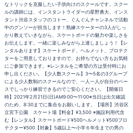
なトリックを克服したい子供向けのスクールです。スクー
ルの講師には、インスタントライダーの星野勇大、インス
タント渋谷スタッフのコトー、ぐんぐんチャンネルで活動
中のグンソーが担当します！熟練スケーターの3人がしっ
かり教えていきながら、スケートボードの魅力や楽しさを
お伝えします。一緒に楽しみながら上達しましょう！【レ
ンタルあります】スケートボード、ヘルメット、プロテク
ターをご用意しておりますので、お持ちでない方もお気軽
にご参加できます。※レンタルをご希望の方は受付時にお
申し出ください。【少人数スクール】3〜5名の3グループ
による少人数制のスクールなので、一人一人が自分のペー
スでしっかり練習できるのでご安心ください。【開催日
時】2021年2月21日(日)AM9:00〜11:00※当日は出欠確認
のため、8:30までに集合をお願いします。【場所】渋谷区
立宮下公園 スケート場【料金】¥3,500 ※施設利用代含
む【レンタル】スケートボード¥500ヘルメット¥500プロ
テクター¥500【対象】5歳以上〜小学６年生までの男の