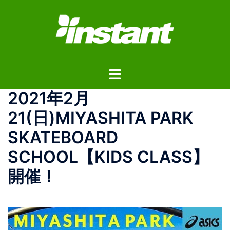
コ
ン
テ
ン
ツ
ト
へ
グ
ス
2021年2月
ル
キ
メ
ッ
21(日)MIYASHITA PARK
ニ
プ
SKATEBOARD
ュ
ー
SCHOOL【KIDS CLASS】
開催！