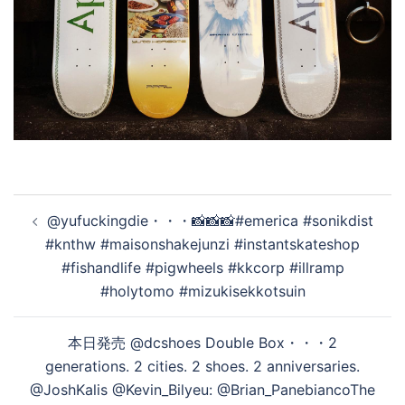
投
@yufuckingdie・・・📸📸📸#emerica #sonikdist
稿
#knthw #maisonshakejunzi #instantskateshop
ナ
#fishandlife #pigwheels #kkcorp #illramp
ビ
#holytomo #mizukisekkotsuin
ゲ
ー
本日発売 @dcshoes Double Box・・・2
シ
generations. 2 cities. 2 shoes. 2 anniversaries.
ョ
@JoshKalis @Kevin_Bilyeu: @Brian_PanebiancoThe