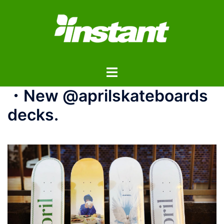
コ
ン
テ
ン
ツ
ト
へ
グ
ス
・New @aprilskateboards
ル
キ
メ
ッ
decks.
ニ
プ
ュ
ー