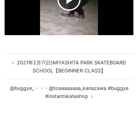
ビ
デ
オ
投
2021年2月7(日)MIYASHITA PARK SKATEBOARD
稿
を
SCHOOL【BEGINNER CLASS】
ナ
ビ
@buggye_・・・@toaaaaaaaa_kanazawa #buggye
ゲ
再
#instantskateshop
ー
シ
生
ョ
ン