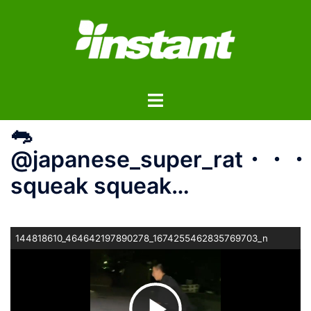
コ
ン
テ
ン
ツ
ト
へ
グ
ス
🐀
ル
キ
メ
ッ
@japanese_super_rat・・・
ニ
プ
squeak squeak…
ュ
ー
144818610_464642197890278_1674255462835769703_n