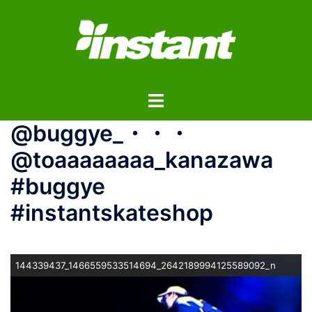
コ
ン
テ
ン
ツ
ト
へ
グ
ス
@buggye_・・・
ル
キ
メ
ッ
@toaaaaaaaa_kanazawa
ニ
プ
#buggye
ュ
ー
#instantskateshop
144339437_1466559533514694_2642189994125589092_n