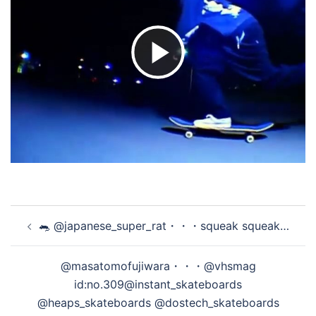
ビ
デ
オ
投
を
🐀 @japanese_super_rat・・・squeak squeak…
稿
ナ
再
@masatomofujiwara・・・@vhsmag
ビ
id:no.309@instant_skateboards
ゲ
@heaps_skateboards @dostech_skateboards
ー