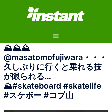
コ
ン
テ
ン
ツ
ト
へ
グ
ス
⛰⛰⛰
ル
キ
メ
ッ
@masatomofujiwara・・・
ニ
プ
久しぶりに行くと乗れる技
ュ
ー
が限られる…
⛰#skateboard #skatelife
#スケボー #コブ山