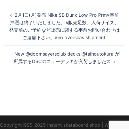
投
2月1日(月)発売 Nike SB Dunk Low Pro Prm ※事前
再
稿
抽選は終了いたしました。 ※販売足数、入荷サイズ、
ナ
発売前のご予約など販売に関する事前お問い合わせは
ビ
ご遠慮下さい。 ※no overseas shipment.
生
ゲ
ー
・New @doomsayersclub decks.@taihoutokura が
シ
す
所属するDSCのニューデッキが入荷しました🤝
ョ
ン
る
Copyright1995-2025 instant skateboard shop
|
WebDesign