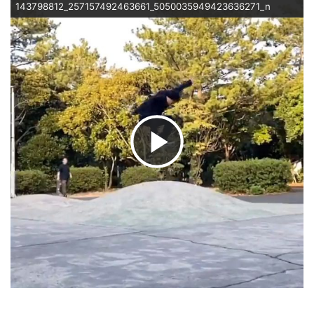
143798812_257157492463661_5050035949423636271_n
ビ
デ
オ
を