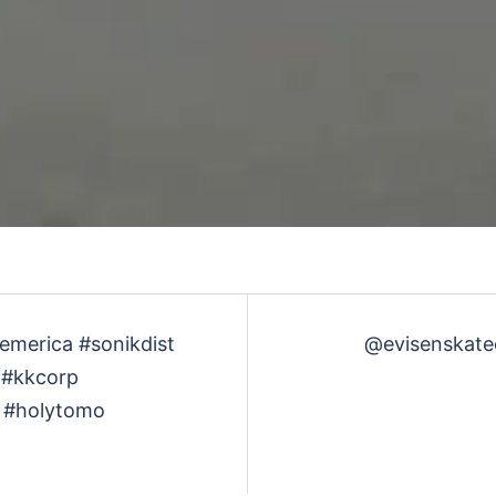
生
す
る
merica #sonikdist
@evisenskate
 #kkcorp
p #holytomo