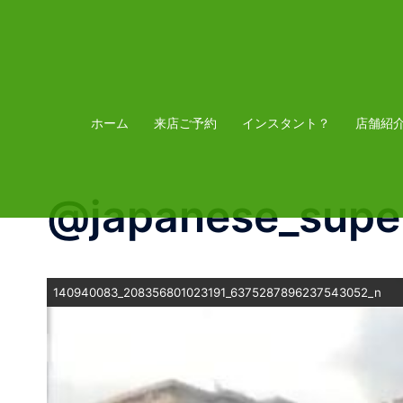
コ
ン
テ
ン
ツ
ホーム
来店ご予約
インスタント？
店舗紹
へ
ス
@japanese_sup
キ
ッ
プ
140940083_208356801023191_6375287896237543052_n