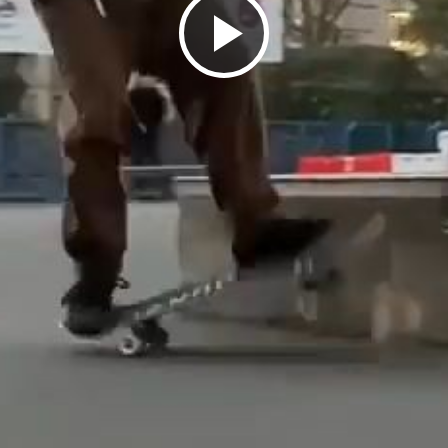
ビ
デ
オ
を
再