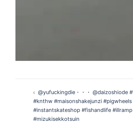
投
@yufuckingdie・・・ @daizoshiode #e
稿
#knthw #maisonshakejunzi #pigwheels
#instantskateshop #fishandlife #illram
ナ
#mizukisekkotsuin
ビ