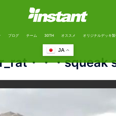
介
ブログ
チーム
30TH
オススメ
オリジナルデッキ製
JA
er_rat・・・squeak 