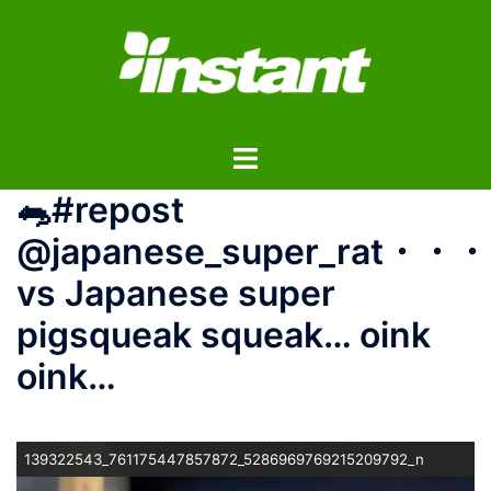
コ
ン
テ
ン
ツ
ト
へ
グ
ス
🐀#repost
ル
キ
メ
ッ
@japanese_super_rat・・・
ニ
プ
vs Japanese super
ュ
ー
pigsqueak squeak… oink
oink…
139322543_761175447857872_5286969769215209792_n