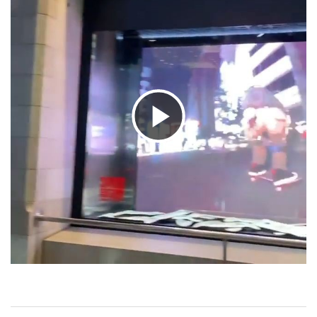
ビ
デ
オ
を
投