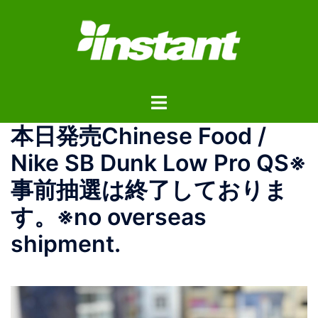
コ
ン
テ
ン
ツ
ト
へ
グ
ス
本日発売 Chinese Food /
ル
キ
メ
ッ
Nike SB Dunk Low Pro QS ※
ニ
プ
事前抽選は終了しておりま
ュ
ー
す。 ※no overseas
shipment.