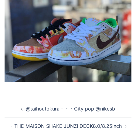
投
@taihoutokura・・・City pop @nikesb
稿
ナ
・THE MAISON SHAKE JUNZI DECK8.0/8.25inch
ビ