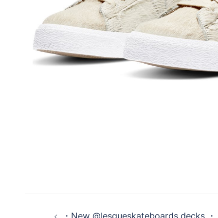
投
・New @lesqueskateboards decks.