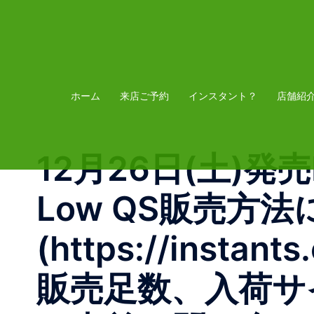
コ
ン
テ
ン
ツ
ホーム
来店ご予約
インスタント？
店舗紹
へ
ス
12月26日(土)発売 ME
キ
ッ
Low QS 販売方
プ
(https://insta
販売足数、入荷サイ