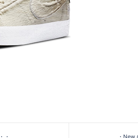
・・・
・New @