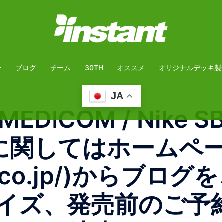
介
ブログ
チーム
30TH
オススメ
オリジナルデッキ製
JA
DICOM / Nike SB 
法に関してはホームペー
nts.co.jp/)からブ
ズ、発売前のご予