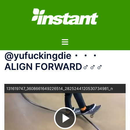
コ
ン
テ
ン
ツ
ト
へ
グ
ス
@yufuckingdie・・・
ル
キ
メ
ッ
ALIGN FORWARD‍♂️‍♂️‍♂️
ニ
プ
ュ
ー
131619747_3608661649226514_2825244120530734981_n
ビ