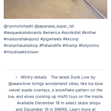
デ
@ryomotohashi @japanese_super_rat
オ
#lesqueskateboards #emerica #sonikdist #knthw
#maisonshakejunzi #pigwheels #kkcorp
#instantskateshop #fishandlife #illramp #holytomo
を
#mizukisekkotsuin
再
投
️️️️ Wintry details ⁠⠀The latest Dunk Low by
稿
生
@seancliver brings wonderland vibes, like ice blue
ナ
velvet suede overlays, a snowflake pattern on the
ビ
toe, and elves cooking up misfit toys on the insole.
ゲ
す
⁠⠀⁠⠀Available December 18 in select skate shops
ー
and December 19 in SNKRS. Learn more at