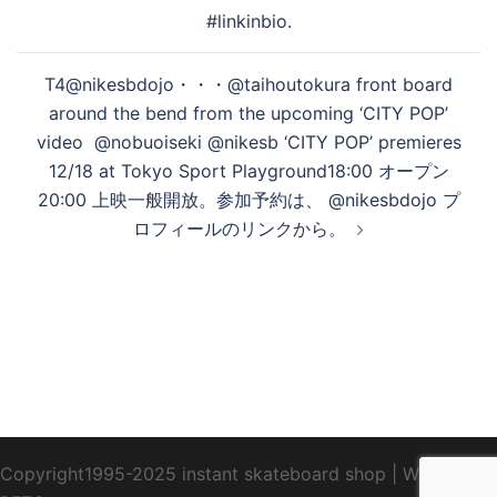
シ
#linkinbio.
ョ
る
ン
T4@nikesbdojo・・・@taihoutokura front board
around the bend from the upcoming ‘CITY POP’
video ️ @nobuoiseki @nikesb ‘CITY POP’ premieres
12/18 at Tokyo Sport Playground18:00 オープン
20:00 上映一般開放。参加予約は、 @nikesbdojo プ
ロフィールのリンクから。
Copyright1995-2025 instant skateboard shop
|
WebDesign