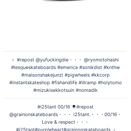
投
#repost @yufuckingdie・・・ @ryomotohashi
稿
#lesqueskateboards #emerica #sonikdist #knthw
ナ
#maisonshakejunzi #pigwheels #kkcorp
ビ
#instantskateshop #fishandlife #illramp #holytomo
ゲ
#mizukisekkotsuin #nomadik
ー
シ
#i25tant 00/16 🌳#repost
ョ
@grainonskateboards・・・︎ i25tant.・・・00/16・
ン
Love & respect・・・
#i25tant#purpleheart#grainonskateboards