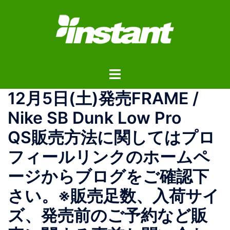
コ
ン
テ
ン
ツ
ト
へ
グ
ス
12月5日(土)発売 FRAME /
ル
キ
メ
ッ
Nike SB Dunk Low Pro
ニ
プ
QS 販売方法に関してはプロ
ュ
ー
フィールリンクのホームペ
ージからブログをご確認下
さい。 ※販売足数、入荷サイ
ズ、発売前のご予約など販