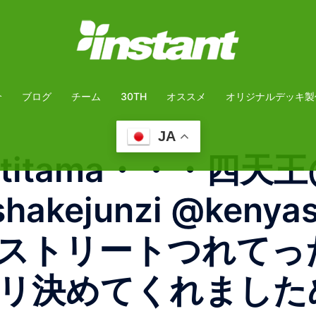
介
ブログ
チーム
30TH
オススメ
オリジナルデッキ製
JA
matitama・・・四天王@
@shakejunzi @ke
ストリートつれてっ
リ決めてくれました