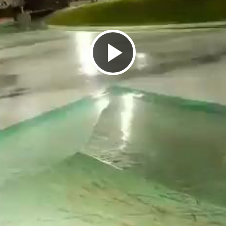
ビ
デ
オ
を