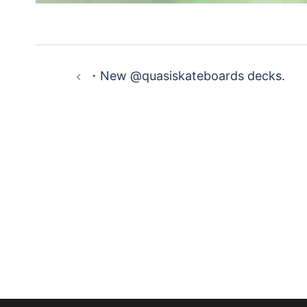
投
・New @quasiskateboards decks.
稿
ナ
ビ
ゲ
ー
シ
ョ