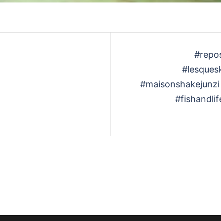
再
生
#repo
#lesques
#maisonshakejunzi
す
#fishandli
る