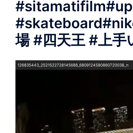
#sitamatifilm#up
#skateboard#n
場 #四天王 #上
126835443_2521522728145688_6809124580860720038_n