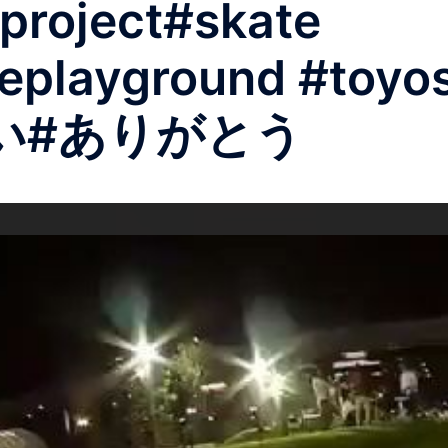
project#skate
ikeplayground #t
手い#ありがとう