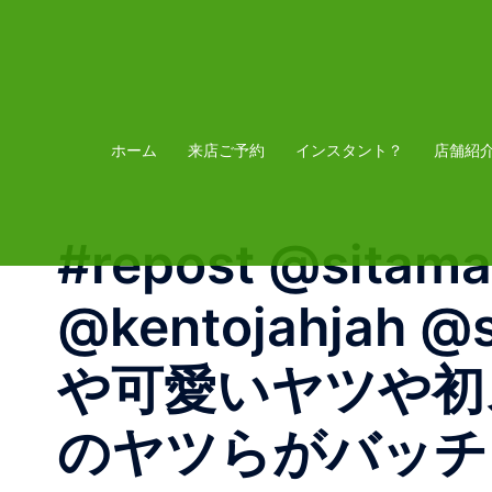
コ
ン
テ
ン
ツ
ホーム
来店ご予約
インスタント？
店舗紹
へ
ス
#repost @sita
キ
ッ
@kentojahjah 
プ
や可愛いヤツや初
のヤツらがバッチ