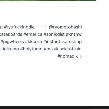
st @yufuckingdie・・・ @ryomotohashi
kateboards #emerica #sonikdist #knthw
 #pigwheels #kkcorp #instantskateshop
fe #illramp #holytomo #mizukisekkotsuin
#nomadik