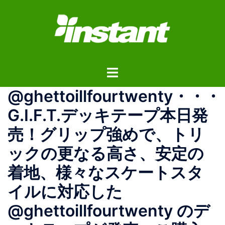
コ
ン
テ
ン
ツ
ト
へ
グ
ス
@ghettoillfourtwenty・・・
ル
キ
メ
ッ
G.I.F.T.デッキテープ本日発
ニ
プ
売！グリップ強めで、トリ
ュ
ー
ックの更なる高さ、安定の
着地、様々なスケートスタ
イルに対応した
@ghettoillfourtwenty のデ