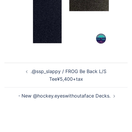
投
.@ssp_slappy / FROG Be Back L/S
稿
Tee¥5,400+tax
ナ
ビ
・New @hockey.eyeswithoutaface Decks.
ゲ
ー
シ
ョ