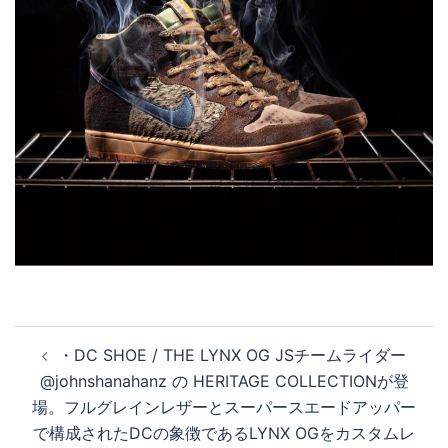
投
・ DC SHOE / THE LYNX OG JS チームライダー
稿
@johnshanahanz の HERITAGE COLLECTIONが登
ナ
場。フルグレインレザーとスーパースエードアッパー
ビ
で構成されたDCの象徴であるLYNX OGをカスタムレ