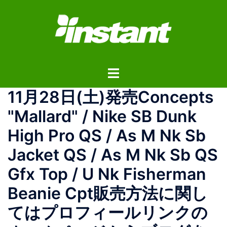
コ
ン
テ
ン
ツ
ト
へ
グ
ス
11月28日(土)発売 Concepts
ル
キ
メ
ッ
"Mallard" / Nike SB Dunk
ニ
プ
High Pro QS / As M Nk Sb
ュ
ー
Jacket QS / As M Nk Sb QS
Gfx Top / U Nk Fisherman
Beanie Cpt 販売方法に関し
てはプロフィールリンクの