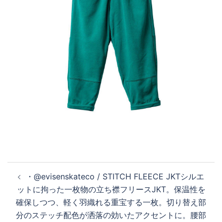
投
・@evisenskateco / STITCH FLEECE JKT シルエ
稿
ットに拘った一枚物の立ち襟フリースJKT。保温性を
ナ
確保しつつ、軽く羽織れる重宝する一枚。切り替え部
ビ
分のステッチ配色が洒落の効いたアクセントに。腰部