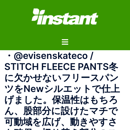
コ
ン
テ
ン
ツ
ト
へ
グ
ス
・@evisenskateco /
ル
キ
メ
ッ
STITCH FLEECE PANTS 冬
ニ
プ
に欠かせないフリースパン
ュ
ー
ツをNewシルエットで仕上
げました。保温性はもちろ
ん、股部分に設けたマチで
可動域を広げ、動きやすさ