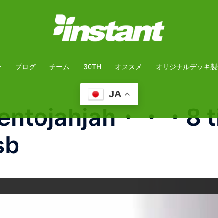
介
ブログ
チーム
30TH
オススメ
オリジナルデッキ製
JA
kentojahjah・・・8 t
sb