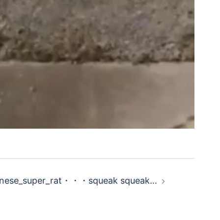
anese_super_rat・・・squeak squeak…