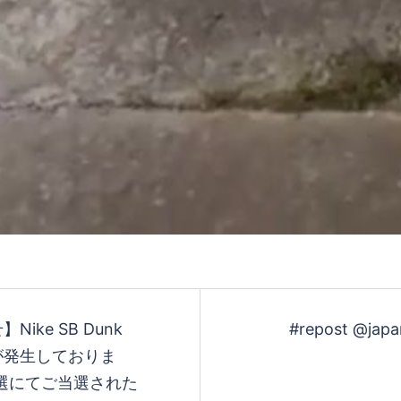
再
生
す
る
ike SB Dunk
#repost @jap
遅延が発生しておりま
選にてご当選された