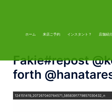
コ
ン
テ
ン
ツ
ホーム
来店ご予約
インスタント？
店舗紹
へ
ス
Fakie️#repost @
キ
ッ
forth @hanatare
プ
124151419_207267040764571_5858391779857030432_n