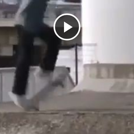
ビ
デ
オ
を