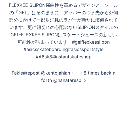
稿
FLEXKEE SLIPON 屈曲性を高めるデザインと、ソール
ナ
の「GEL」はそのままに、アッパーのつま先から外側
ビ
部分にかけて一部耐消耗のラバーが新たに装備されて
ゲ
います。更に紐切れの心配のないSLIP-ONスタイルの
ー
GEL-FLEXKEE SLIPONはスケートシューズの新しい
シ
可能性が詰まっています。 #gelflexkeeslipon
ョ
#asicsskateboarding #asicssportstyle
ン
#A6sk8 #instantskateshop
Fakie️#repost @kentojahjah・・・8 times back n
forth @hanataresb