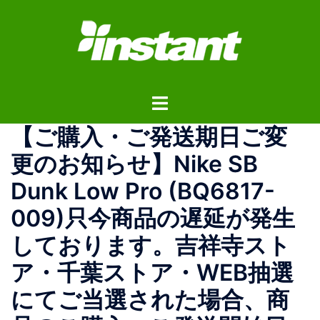
コ
ン
テ
ン
ツ
ト
へ
グ
ス
【ご購入・ご発送期日ご変
ル
キ
メ
ッ
更のお知らせ】 Nike SB
ニ
プ
Dunk Low Pro (BQ6817-
ュ
ー
009) 只今商品の遅延が発生
しております。吉祥寺スト
ア・千葉ストア・WEB抽選
にてご当選された場合、商