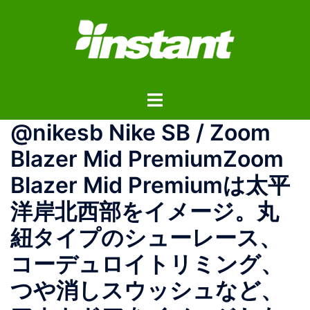
コ
ン
テ
ン
ツ
ト
へ
グ
ス
@nikesb Nike SB / Zoom
ル
キ
メ
ッ
Blazer Mid PremiumZoom
ニ
プ
Blazer Mid Premiumは太平
ュ
ー
洋岸北西部をイメージ。丸
紐タイプのシューレース、
コーデュロイトリミング、
つや消しスウッシュなど、