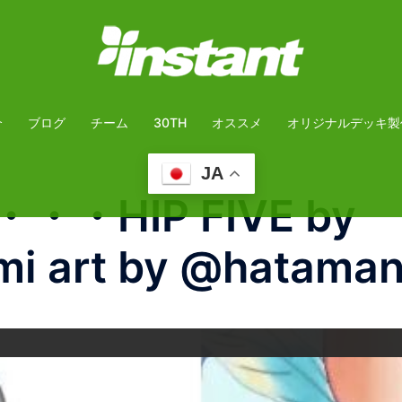
介
ブログ
チーム
30TH
オススメ
オリジナルデッキ製
JA
o・・・HIP FIVE by
i art by @hataman