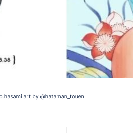
再
生
す
る