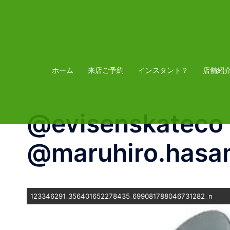
コ
ン
テ
ン
ツ
ホーム
来店ご予約
インスタント？
店舗紹
へ
ス
@evisenskatec
キ
ッ
@maruhiro.hasam
プ
123346291_356401652278435_699081788046731282_n