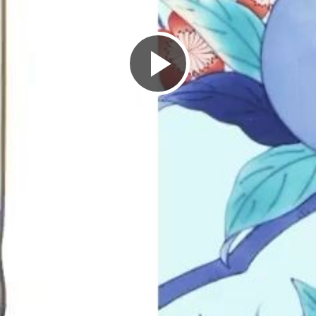
ビ
デ
オ
を