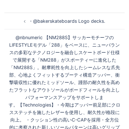
オ
投
・@bakerskateboards Logo decks.
稿
を
ナ
@nbnumeric 【NM288S】 サッカーモチーフの
ビ
LIFESTYLEモデル「288」をベースに、ニューバラン
ゲ
再
スの多彩なテクノロジーを融合しスケートボード仕様
ー
で展開する「NM288」がスポーティーに進化した
シ
「NM288S」。耐摩耗性を向上したシームレスな爪先
生
ョ
部、心地よくフィットするブーティ構造アッパー、衝
ン
撃吸収性に優れたミッドソール、踵部の耐久性を高め
たフラットなアウトソールがボードフィールを向上し
す
パフォーマンスアップをサポートしま
す。 【Technologies】 ・今期はアッパー前足部にクロ
スステッチを施したレザーを使用し、耐久性が格段に
る
向上。 ・クッション性の高いC-CAPを採用 ・全方位
的に考察された新しいソールパターンは高いグリップ