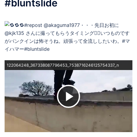
#bluntslide
122064248_367338087796453_7538716246125754337_n
ビ
デ