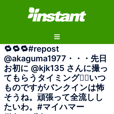
コ
ン
テ
ン
ツ
ト
へ
グ
ス
🔁🔁🔁#repost
ル
キ
メ
ッ
@akaguma1977・・・先日
ニ
プ
お初に @kjk135 さんに撮っ
ュ
ー
てもらうタイミングが🏼いつ
ものですがバンクインは怖
そうね。頑張って全流しし
たいわ。#マイハマー