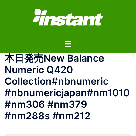
コ
ン
テ
ン
ツ
ト
へ
グ
ス
本日発売New Balance
ル
キ
メ
ッ
Numeric Q420
ニ
プ
Collection#nbnumeric
ュ
ー
#nbnumericjapan#nm1010
#nm306 #nm379
#nm288s #nm212