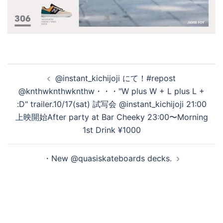
投
@instant_kichijoji にて！#repost
稿
@knthwknthwknthw・・・"W plus W + L plus L +
ナ
:D" trailer.10/17(sat) 試写会 @instant_kichijoji 21:00
ビ
上映開始After party at Bar Cheeky 23:00〜Morning
ゲ
1st Drink ¥1000
ー
シ
・New @quasiskateboards decks.
ョ
ン